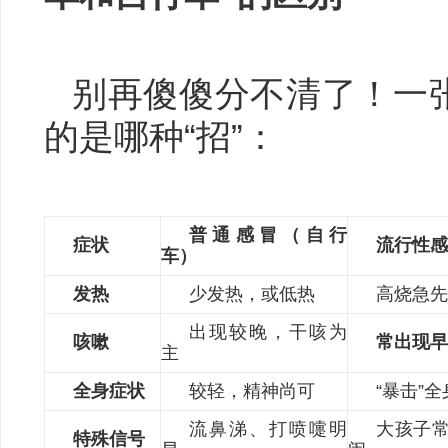
别再傻傻分不清了！一
的是哪种“招”：
普通感冒（自行
症状
流行性
车）
发热
少发热，或低热
高烧急先锋
出现较晚，干咳为
咳嗽
常出现
主
全身症状
较轻，精神尚可
“暴击”
流鼻涕、打喷嚏明
大孩子
特殊信号