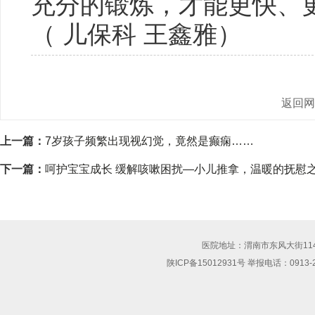
充分的锻炼，才能更快、
（ 儿保科 王鑫雅）
返回
上一篇：
7岁孩子频繁出现视幻觉，竟然是癫痫……
下一篇：
呵护宝宝成长 缓解咳嗽困扰—小儿推拿，温暖的抚慰
医院地址：渭南市东风大街114号 联
陕ICP备15012931号 举报电话：0913