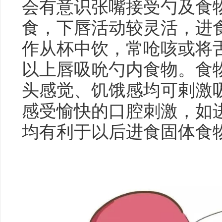
会有意识张嘴接受勺及食
食，下唇活动较灵活，进
作从杯中饮，常呛咳或将舌
以上唇吸吮勺内食物。食
头感觉、饥饿感均可剌激
感受愉快的口腔刺激，如
均有利于以后进食固体食