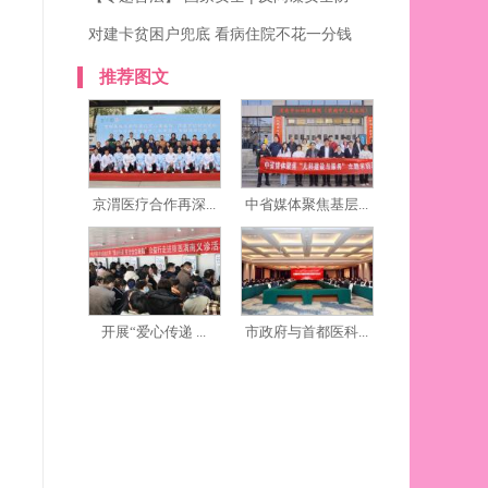
对建卡贫困户兜底 看病住院不花一分钱
推荐图文
京渭医疗合作再深...
中省媒体聚焦基层...
开展“爱心传递 ...
市政府与首都医科...