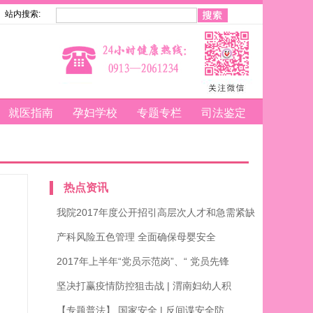
站内搜索:
就医指南
孕妇学校
专题专栏
司法鉴定
热点资讯
我院2017年度公开招引高层次人才和急需紧缺
产科风险五色管理 全面确保母婴安全
2017年上半年“党员示范岗”、“ 党员先锋
坚决打赢疫情防控狙击战 | 渭南妇幼人积
【专题普法】 国家安全 | 反间谍安全防