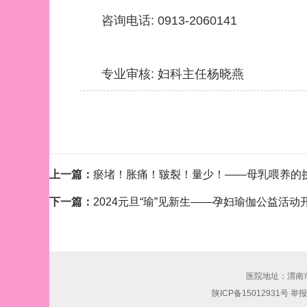
咨询电话: 0913-2060141
专业审核: 妇科主任杨晓燕
上一篇：
瘀堵！胀痛！皲裂！量少！——母乳喂养的
下一篇：
2024元旦“瑜”见新生——孕妇瑜伽公益活动
医院地址：渭南市东风
陕ICP备15012931号 举