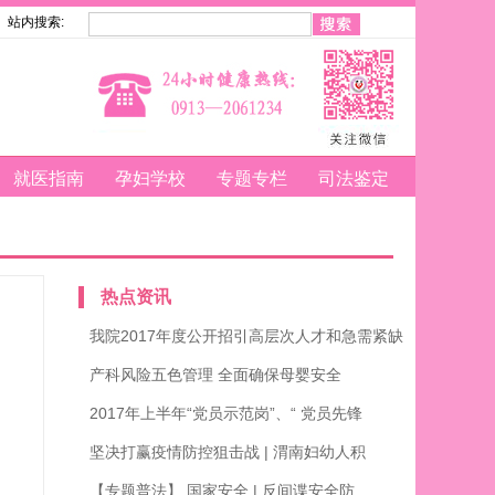
站内搜索:
就医指南
孕妇学校
专题专栏
司法鉴定
热点资讯
我院2017年度公开招引高层次人才和急需紧缺
产科风险五色管理 全面确保母婴安全
2017年上半年“党员示范岗”、“ 党员先锋
坚决打赢疫情防控狙击战 | 渭南妇幼人积
【专题普法】 国家安全 | 反间谍安全防