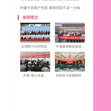
对建卡贫困户兜底 看病住院不花一分钱
推荐图文
京渭医疗合作再深...
中省媒体聚焦基层...
开展“爱心传递 ...
市政府与首都医科...